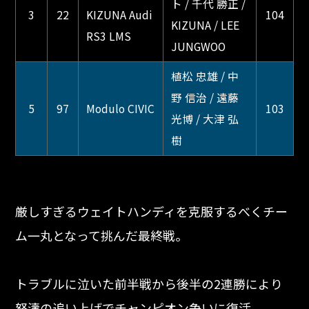
ト / 千代 勝正 /
3
22
KIZUNA Audi
104
KIZUNA / LEE
RS3 LMS
JUNGWOO
植松 忠雄 / 中
野 信治 / 遠藤
5
97
Modulo CIVIC
103
光博 / 大津 弘
樹
厳しすぎるウェイトハンディを克服するべくチー
ム一丸となって挑んだ最終戦。
トラブルに泣いた前半戦から後半の2連勝により
怒濤の追い上げでチャンピオン争いに復活。