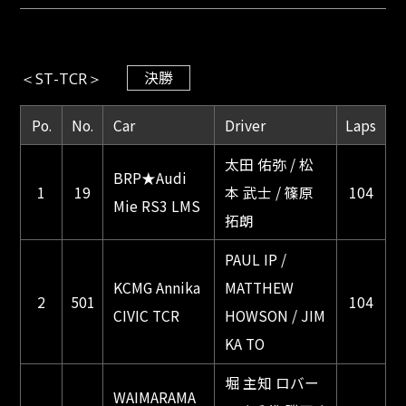
決勝
＜ST-TCR＞
Po.
No.
Car
Driver
Laps
太田 佑弥 / 松
BRP★Audi
1
19
本 武士 / 篠原
104
Mie RS3 LMS
拓朗
PAUL IP /
KCMG Annika
MATTHEW
2
501
104
CIVIC TCR
HOWSON / JIM
KA TO
堀 主知 ロバー
WAIMARAMA